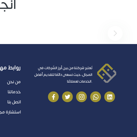
أنجز
هذا النص مثال لنص يوضع في نفس المكان يوضح
هذا النص مثا
شرح ما و يمكن ان يكون مطول او قصير
شرح ما و يمك
روابط مه
تُعتبر شركتنا من بين أبرز الشّركات في
المجال، حيث نسعى دائمًا لتقديم أفضل
الخدمات لعملائنا.
من نحن
خدماتنا
اتصل بنا
استشارة مجا