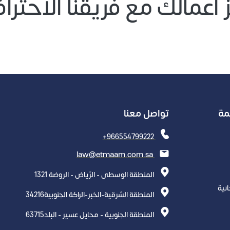
 اعمالك مع فريقنا الاحتر
ل لنص يوضع في نفس المكان يوضح
هذا النص مثال لنص يوضع في نفس الم
ن ان يكون مطول او قصير
شرح ما و يمكن ان يكون مطول او قصير
مة
تواصل معنا
+966554799222
law@etmaam.com.sa
المنطقة الوسطى - الرّياض - الروضة 1321
نية
المنطقة الشرقية-الخبر-الراكة الجنوبية34216
المنطقة الجنوبية - محايل عسير - البلد63715