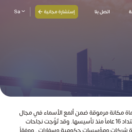
ة
اتصل بنا
إستشارة مجانية
Sa
اماة مكانة مرموقة ضمن ألمع الأسماء في مجال
الخدمات القانونية، على امتداد 16 عاماً منذ تأسيسها. وقد تُوِّجت نجاحات
دة شركات ومؤسسات حكومية وسفارات . ووفقاً