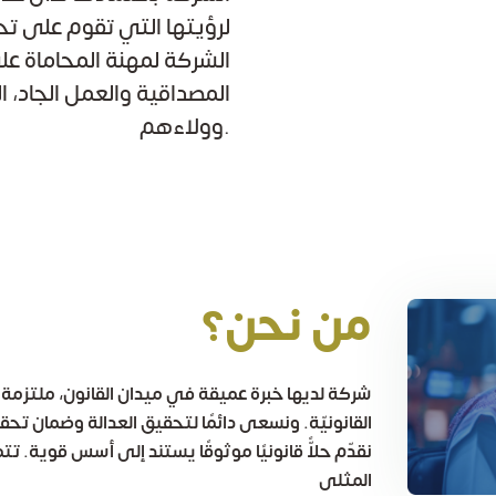
لرؤيتها التي تقوم على تحقي
الشركة لمهنة المحاماة على
المصداقية والعمل الجاد، ا
وولاءهم.
من نحن؟
شركة لديها خبرة عميقة في ميدان القانون، ملتزمة 
القانونيّة. ونسعى دائمًا لتحقيق العدالة وضمان ت
نقدّم حلاًّ قانونيًا موثوقًا يستند إلى أسس قوية. تتميّ
المثلى