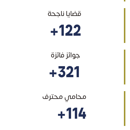
قضايا ناجحة
+122
جوائز فائزة
+321
محامي محترف
+114